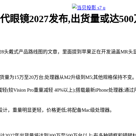
眼镜2027发布,出货量或达50
8头戴式产品路线图的文章，里面提到苹果正在开发涵盖MR头显、AI
25年出货量为15万至20万台;处理器从M2升级到M5;其他规格保持不变
显著减轻(较Vision Pro重量减轻 40%以上);搭载最新iPhon
采用全新设计，重量明显更轻，价格更低;将配备Mac级处理器。
2量产，预计2027年出货量将达到300万至500万台以上;有多种镜