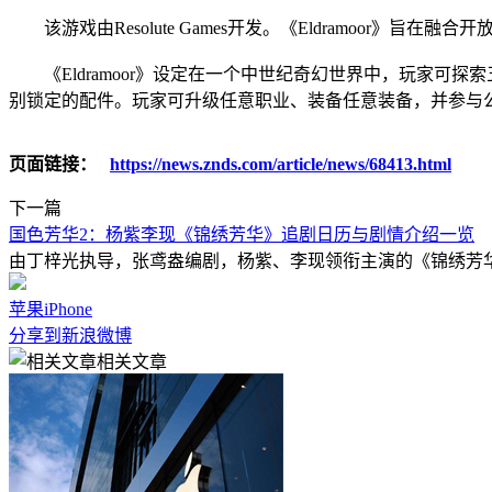
该游戏由Resolute Games开发。《Eldramoor》旨
《Eldramoor》设定在一个中世纪奇幻世界中，玩家可探
别锁定的配件。玩家可升级任意职业、装备任意装备，并参与
页面链接：
https://news.znds.com/article/news/68413.html
下一篇
国色芳华2：杨紫李现《锦绣芳华》追剧日历与剧情介绍一览
由丁梓光执导，张鸢盎编剧，杨紫、李现领衔主演的《锦绣芳
苹果
iPhone
分享到新浪微博
相关文章