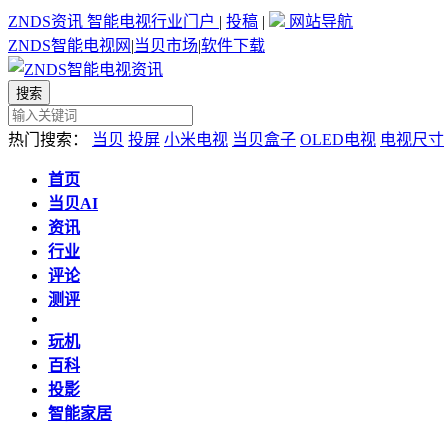
ZNDS资讯
智能电视行业门户
|
投稿
|
网站导航
ZNDS智能电视网
|
当贝市场
|
软件下载
热门搜索：
当贝
投屏
小米电视
当贝盒子
OLED电视
电视尺寸
首页
当贝AI
资讯
行业
评论
测评
玩机
百科
投影
智能家居