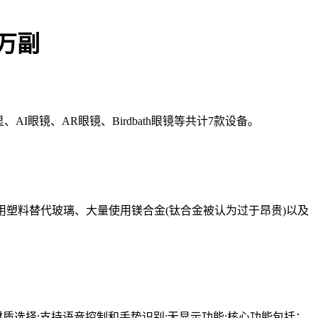
0万副
眼镜、AR眼镜、Birdbath眼镜等共计7款设备。
。
e处理器;通过用塑料替代玻璃、大量使用镁合金(钛合金被认为过于昂贵)以及
框和镜腿材质选择;支持语音控制和手势识别;无显示功能;核心功能包括：