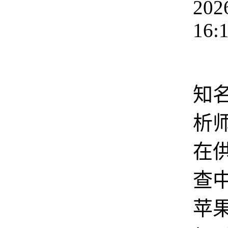
202
16:
近
知
析
在
查
苹