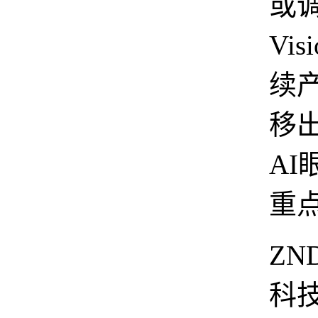
或
Vis
续
移
AI
重
ZN
科