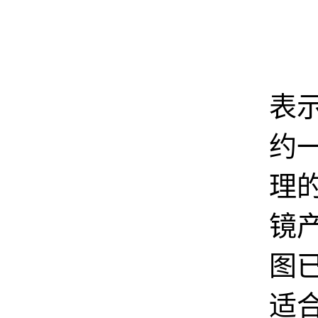
郭
表
约
理
镜
图
适