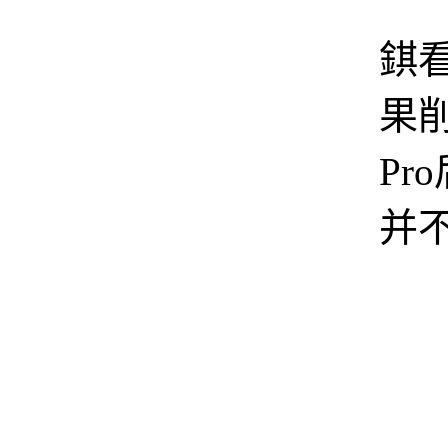
在
錤
果削
Pr
并
Vis
然
交