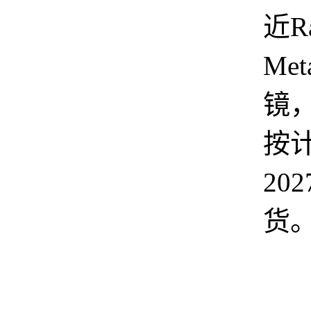
近Ra
Me
镜
按
20
货