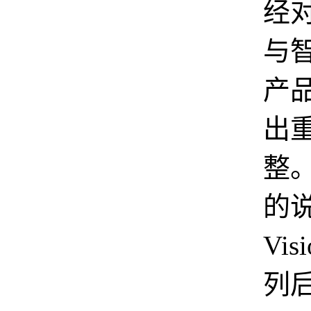
经
与
产
出
整
的
Vis
列