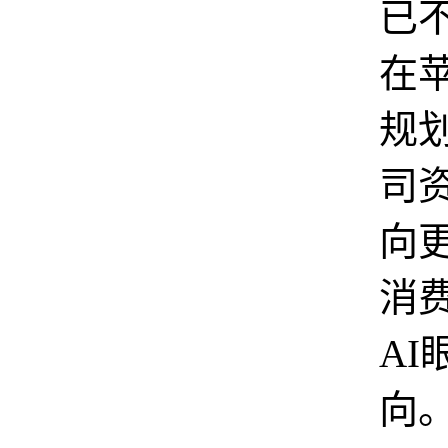
已
在
规
司
向
消
AI
向