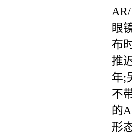
AR
眼
布
推迟
年;
不
的A
形