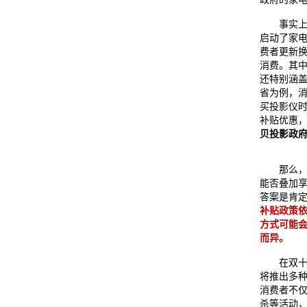
事实上，
启动了家
费者更新
消费。其
还特别涵
省为例，
买投影仪
补贴优惠
贝投影政
那么，双
能否叠加
答案是肯
补贴政策
方式可能
而异。
在双十一
将推出多
消费者不
杀等活动