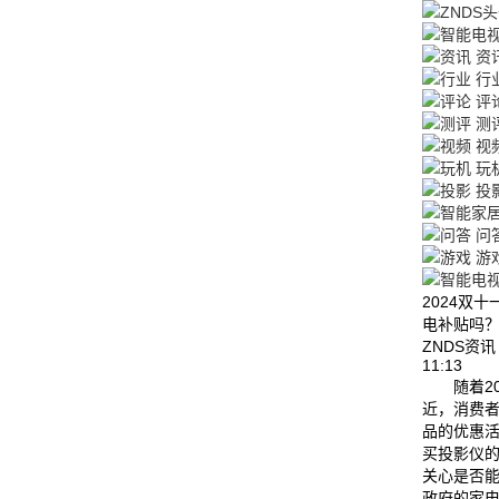
资
行
评
测
视
玩
投
问
游
2024双
电补贴吗
ZNDS资
11:13
随着20
近，消费
品的优惠
买投影仪
关心是否
政府的家