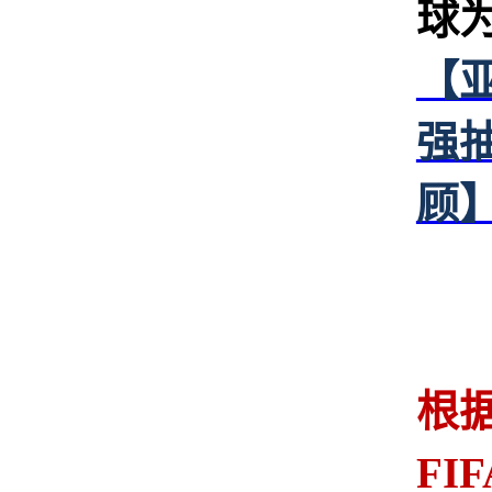
球为
【亚
强
顾
此
根
FI