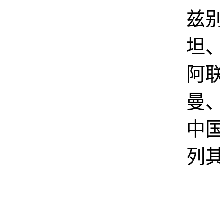
兹
坦
阿
曼
中
列