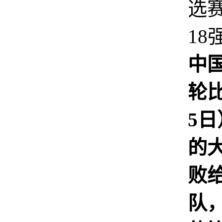
选
18
中
轮
5日
的
败
队，