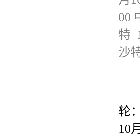
00 
特 
沙
轮：
10