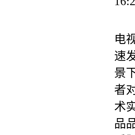
16:
在
电
速
景
者
术
品