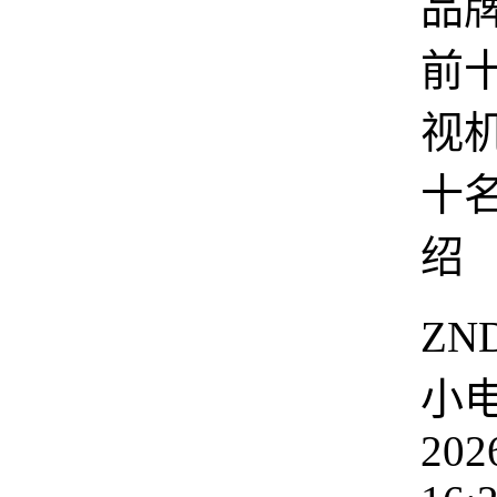
品
前
视
十
绍
ZN
小
202