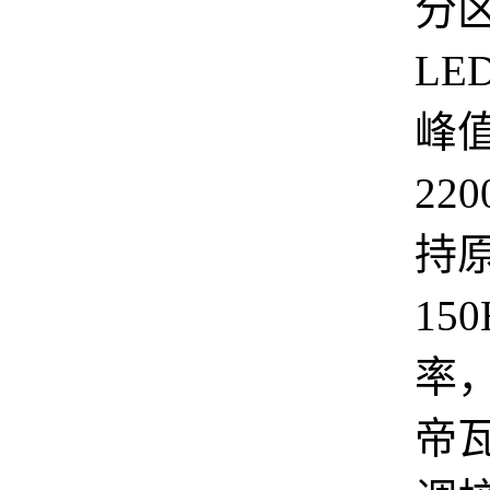
分区
LE
峰
220
持原
15
率
帝