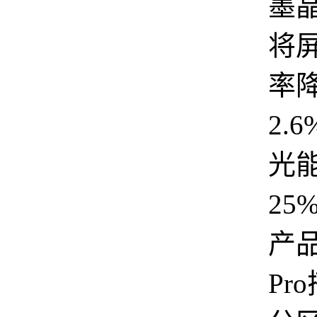
墨
将
率
2.
光
25
产品
Pr