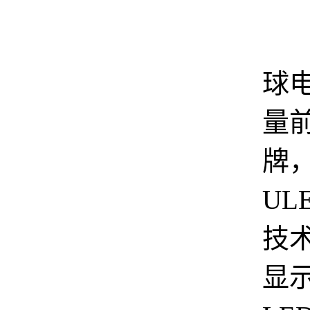
作
球
量
牌
UL
技
显示