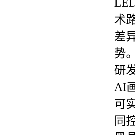
LE
术
差
势
研
AI
可
同