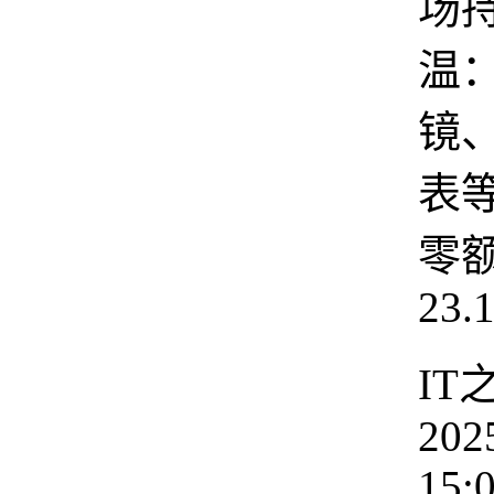
场
温：
镜
表
零
23.
IT
202
15: