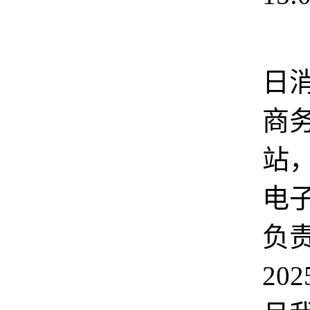
11
日
商
站
电
负
202