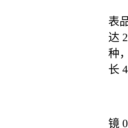
智
表
达 2
种
长 4
智
镜 0