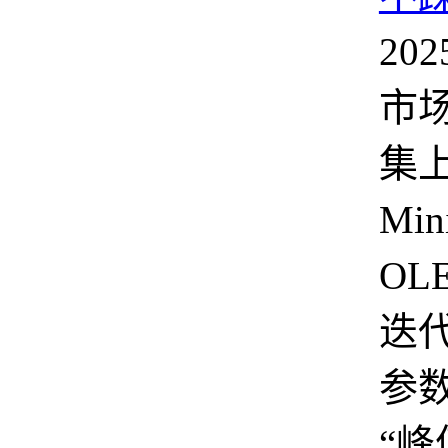
20
市
集
Min
OL
迭
参
“峰