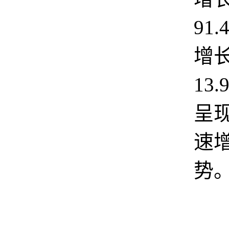
91
增
13
呈
速
势