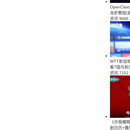
OpenCl
龙虾教程(
资讯
9685
WTT新加
看?国乓新
资讯
7152
《许我耀眼
剧日历+播