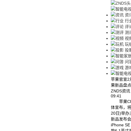
资
行
评
测
视
玩
投
问
游
苹果官宣2月
果新品盘
ZNDS资
09:41
苹果CE
体宣布，将
20日)举
新品发布
iPhone S
款6.1英