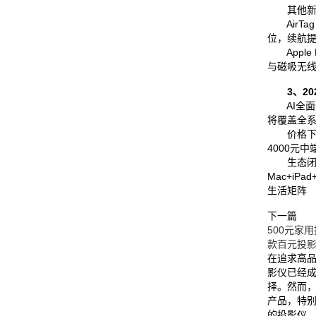
其他新
AirTa
位，续航提
Apple 
与磁吸无
3、2
AI全面渗透：
将覆盖全
价格下探
4000元中
生态闭
Mac+iPad
生活矩阵
下一篇
500元家
款百元投
在追求高
影仪已经
择。然而
产品，特别
的投影仪