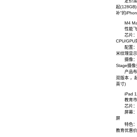
定价策略：
起(128G
补"的iPho
M4 MacB
性能飞
芯片：首
CPU/GPU
配置：标
米纹理显
摄像：升级
Stage摄像
产品布局：
双版本 ，起
英寸)
iPad 1
教育市
芯片：升
屏幕：保
屏
特色：支持A
教育优惠价