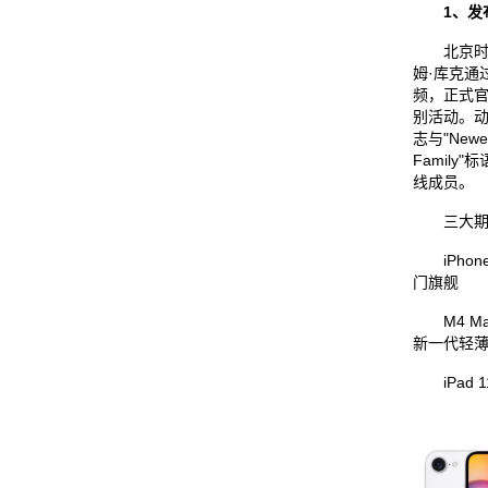
1、发
北京时间
姆·库克通
频，正式官
别活动。
志与"Newes
Family
线成员。
三大期
iPhone
门旗舰
M4 Mac
新一代轻
iPad 