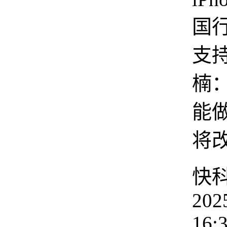
国
支持
楠
能做
将
快
202
16: