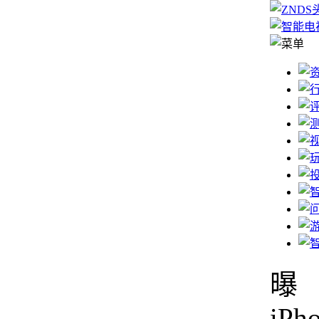
曝
iPh