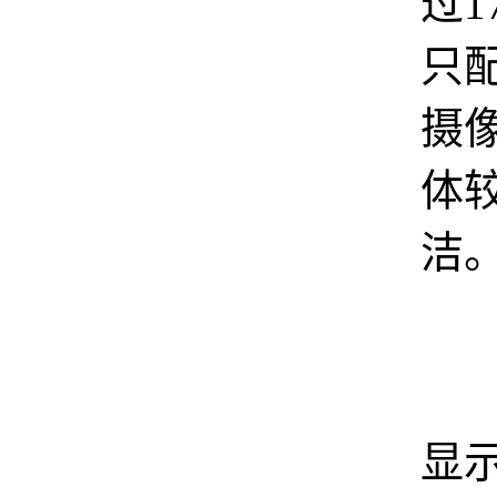
过1
只
摄
体
洁
有
显示