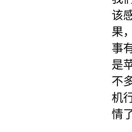
该
果
事
是
不
机
情