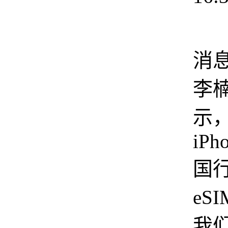
1
消
李
示
iPho
国
eS
我