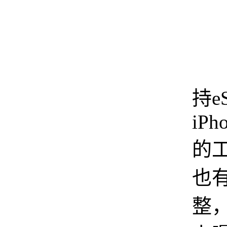
除
持e
iPho
的
也
整