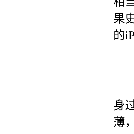
相
果
的i
由
身
薄，