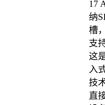
17
纳S
槽
支持
这
入式
技
直