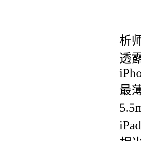
此
析
透
iPho
最
5.
iPa