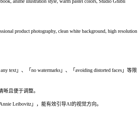
ook, anime illustration style, warm pastel colors, Studio Ghibli
ssional product photography, clean white background, high resolution
o watermarks」、「avoiding distorted faces」等限
辑清晰且便于调整。
nie Leibovitz」，能有效引导AI的视觉方向。