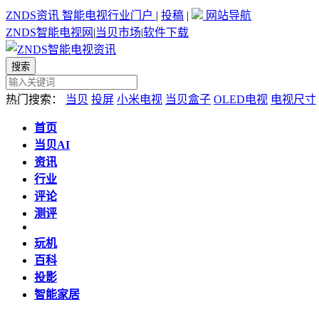
ZNDS资讯
智能电视行业门户
|
投稿
|
网站导航
ZNDS智能电视网
|
当贝市场
|
软件下载
热门搜索：
当贝
投屏
小米电视
当贝盒子
OLED电视
电视尺寸
首页
当贝AI
资讯
行业
评论
测评
玩机
百科
投影
智能家居