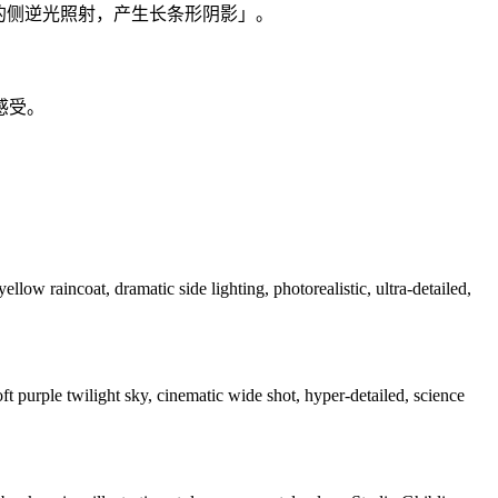
的侧逆光照射，产生长条形阴影」。
感受。
ow raincoat, dramatic side lighting, photorealistic, ultra-detailed,
 purple twilight sky, cinematic wide shot, hyper-detailed, science