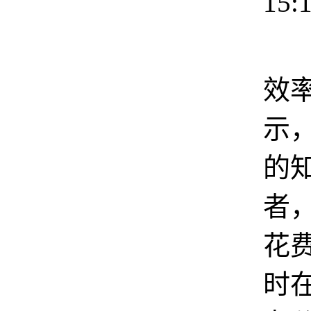
15:
据
效
示，
的
者
花费
时