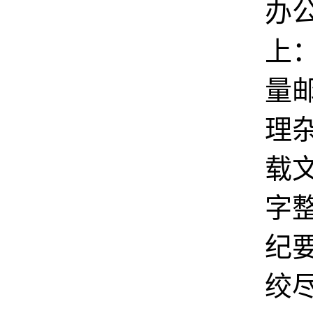
办
上
量
理
载
字
纪
绞