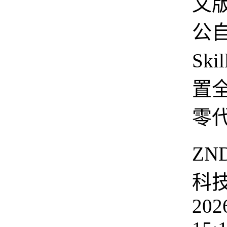
文版
公
Sk
置
零
ZN
科
202