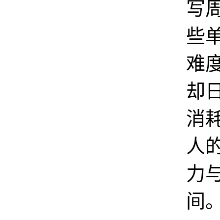
写
些
难
却
消
人
力
间