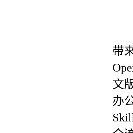
本
带
Ope
文版 
办
Ski