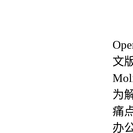
Ope
文
Mo
为
痛
办