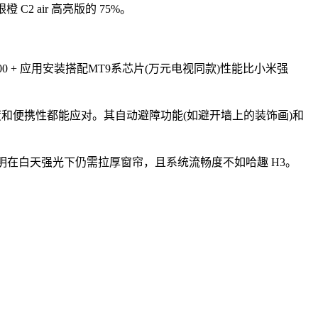
2 air 高亮版的 75%。
00 + 应用安装搭配MT9系芯片(万元电视同款)性能比小米强
度和便携性都能应对。其自动避障功能(如避开墙上的装饰画)和
 流明在白天强光下仍需拉厚窗帘，且系统流畅度不如哈趣 H3。