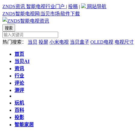
ZNDS资讯
智能电视行业门户
|
投稿
|
网站导航
ZNDS智能电视网
|
当贝市场
|
软件下载
热门搜索：
当贝
投屏
小米电视
当贝盒子
OLED电视
电视尺寸
首页
当贝AI
资讯
行业
评论
测评
玩机
百科
投影
智能家居