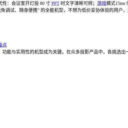
性：会议室开灯投 80 寸
PPT
时文字清晰可辨；
游戏
模式15m
、智能免调试、随身便携” 的全能机型，不想为低价妥协体验的用户
盘点
、功能与实用性的机型成为关键。在众多投影产品中，各挑选出一