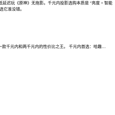
s 低延迟玩《原神》无拖影。千元内投影选购本质是 “亮度 + 智能
，选它准没错。
款千元内和两千元内的性价比之王。 千元内首选：哈趣…