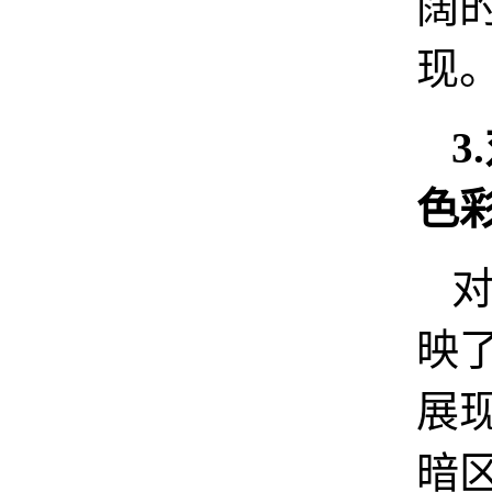
阔
现
3
色
映
展
暗