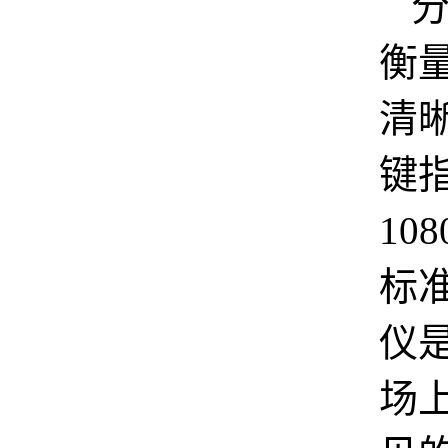
衡
清
键
10
标
仪
场