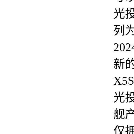
光
列
20
新
X5
光
舰
仅