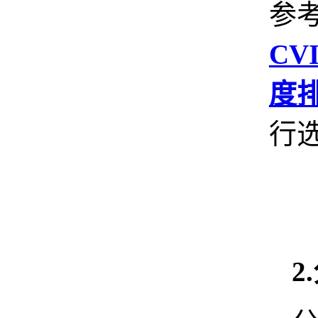
参
CV
度
行
2