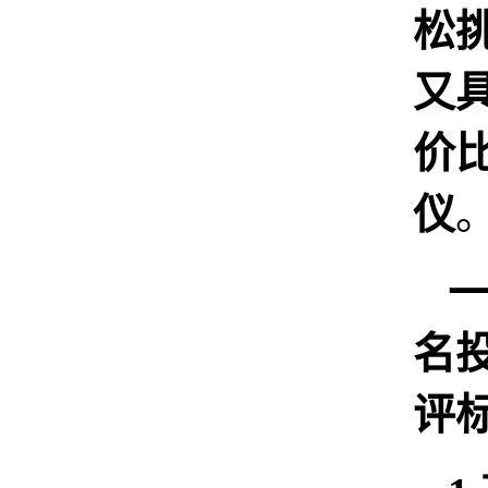
松
又
价
仪
名
评