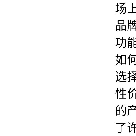
场
品
功
如
选
性
的
了