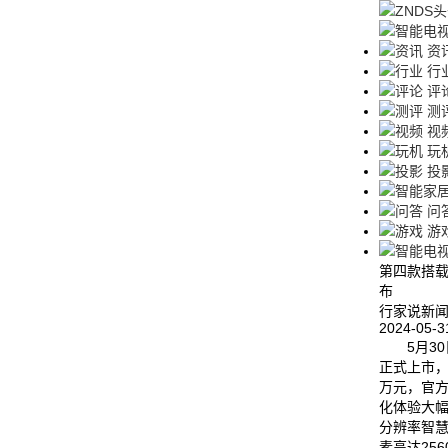
资
行
评
测
视
玩
投
问
游
第四款搭载M
布
行家说新
2024-05-3
5月30日
正式上市，售
万元，官
化体验大幅提
分辨率智
素高达256