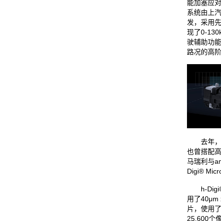
能加塞应
系统由上
发，采用
现了0-13
驶辅助功
路况的高
去年，大
也曾搭配
马瑞利与am
Digi® M
h-Digi®
用了40μm 
片，使用了
25,60