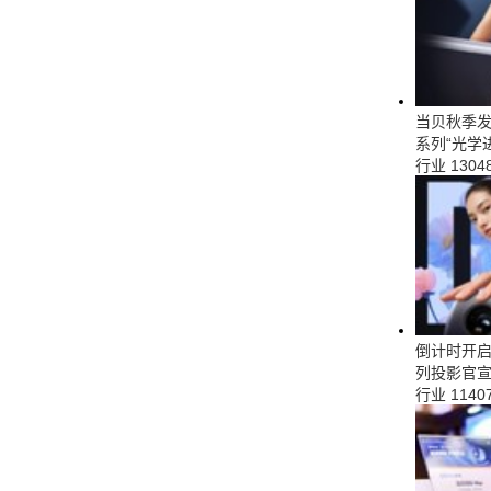
当贝秋季发
系列“光学
行业
1304
倒计时开启
列投影官宣
行业
1140