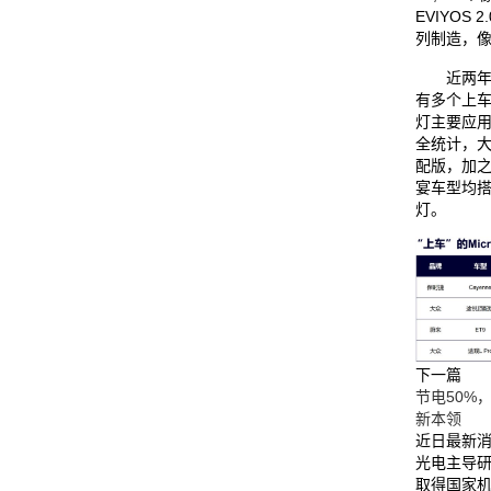
EVIYOS 
列制造，像
近两年，M
有多个上车实
灯主要应
全统计，大
配版，加之
宴车型均搭载
灯。
下一篇
节电50%，
新本领
近日最新消
光电主导研
取得国家机