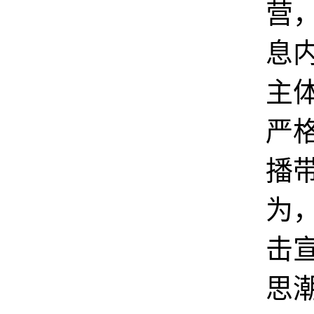
营
息
主
严
播
为
击
思