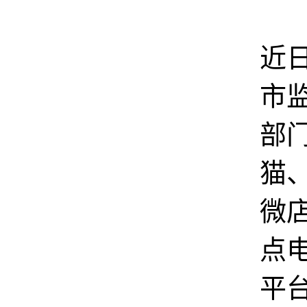
近
市
部
猫
微
点
平