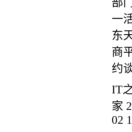
部
一
东
商
约
IT
家
2
02 