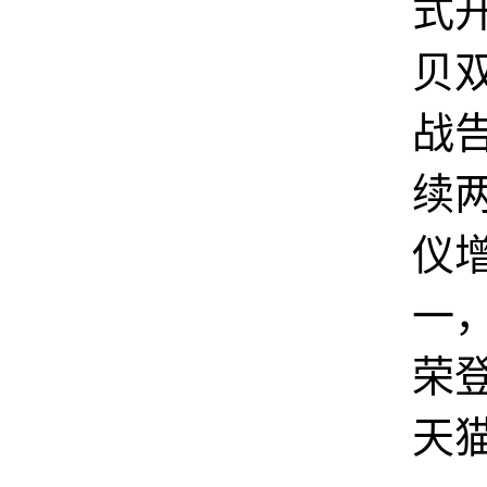
式
贝
战
续
仪
一
荣
天