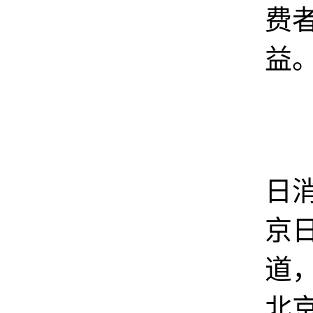
费
益
11
日消
京
道
北