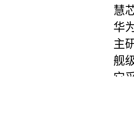
慧
华
主
舰
它
A7
架构
4*M