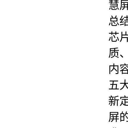
慧
总
芯
质
内
五
新
屏