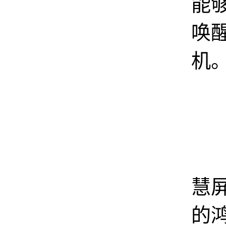
能
唤
机
荣
慧
的鸿