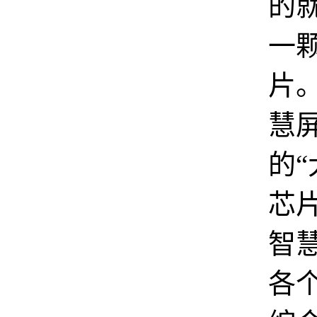
的
一
片
慧
的“
芯
智
各