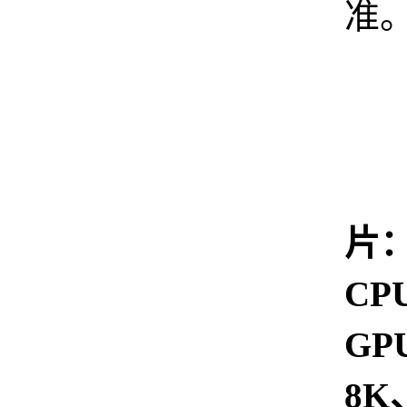
准
一
片
CP
GP
8K