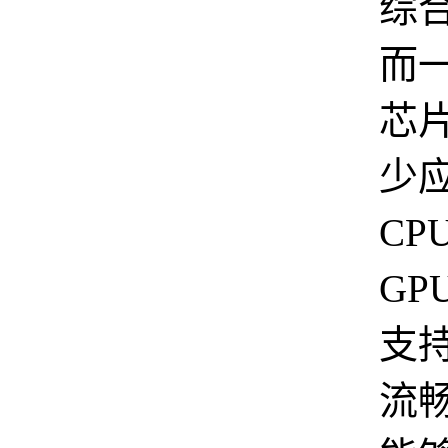
综
而
芯
少
CP
GP
支持
流