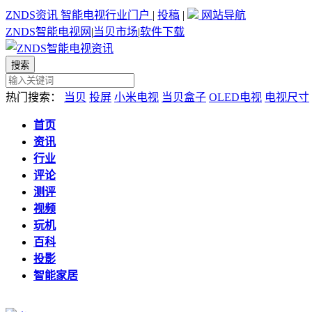
ZNDS资讯
智能电视行业门户
|
投稿
|
网站导航
ZNDS智能电视网
|
当贝市场
|
软件下载
热门搜索：
当贝
投屏
小米电视
当贝盒子
OLED电视
电视尺寸
首页
资讯
行业
评论
测评
视频
玩机
百科
投影
智能家居