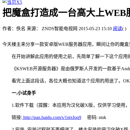
把魔盒打造成一台高大上WEB
作者：佚名
来源： ZNDS智能电视网
2015-05-23 15:10
阅读
(
)
今天楼主来分享一款安卓版WEB服务器应用，瞬间让你的魔盒
在开始讲解此应用的使用之前，先简单了解一下这个应用的
《KSWEB开源服务器》是由俄罗斯人开发的一款基于Android
看完上面这段话，各位大概也知道这个应用的用途了。OK
一.小试身手
1.软件下载（提醒：本应用为汉化破X版，仅供学习使用，
链接:
http://pan.baidu.com/s/1ntxIoq9
密码: stuk
2.安装--安装过程就不再细讲了。楼主安装的是汉化破X