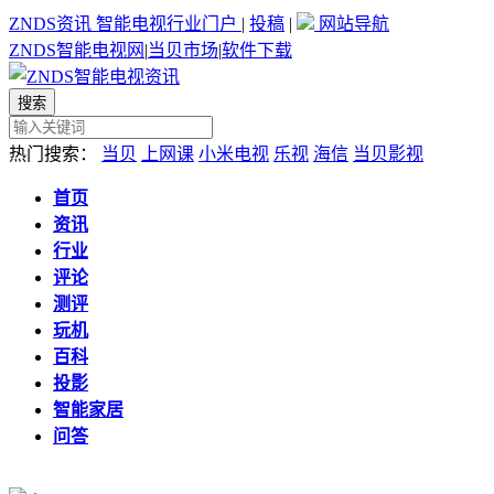
ZNDS资讯
智能电视行业门户
|
投稿
|
网站导航
ZNDS智能电视网
|
当贝市场
|
软件下载
热门搜索：
当贝
上网课
小米电视
乐视
海信
当贝影视
首页
资讯
行业
评论
测评
玩机
百科
投影
智能家居
问答