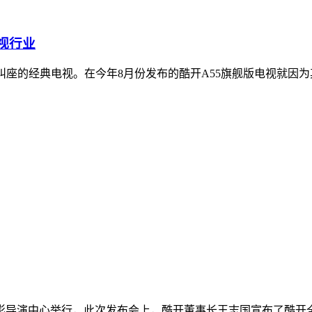
视行业
叫座的经典电视。在今年8月份发布的酷开A55旗舰版电视就因
国电影导演中心举行，此次发布会上，酷开董事长王志国宣布了酷