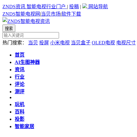
ZNDS资讯
智能电视行业门户
|
投稿
|
网站导航
ZNDS智能电视网
|
当贝市场
|
软件下载
热门搜索：
当贝
投屏
小米电视
当贝盒子
OLED电视
电视尺寸
首页
AI生图神器
资讯
行业
评论
测评
玩机
百科
投影
智能家居