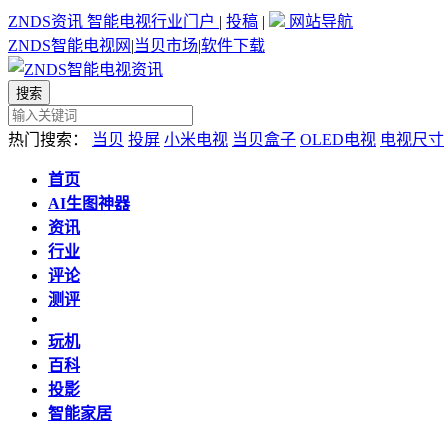
ZNDS资讯
智能电视行业门户
|
投稿
|
网站导航
ZNDS智能电视网
|
当贝市场
|
软件下载
热门搜索：
当贝
投屏
小米电视
当贝盒子
OLED电视
电视尺寸
首页
AI生图神器
资讯
行业
评论
测评
玩机
百科
投影
智能家居