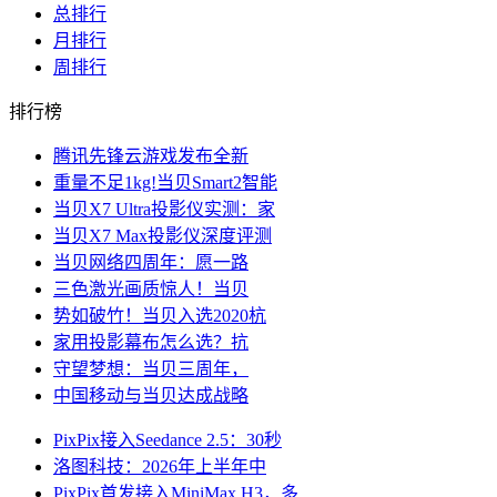
总排行
月排行
周排行
排行榜
腾讯先锋云游戏发布全新
重量不足1kg!当贝Smart2智能
当贝X7 Ultra投影仪实测：家
当贝X7 Max投影仪深度评测
当贝网络四周年：愿一路
三色激光画质惊人！当贝
势如破竹！当贝入选2020杭
家用投影幕布怎么选？抗
守望梦想：当贝三周年，
中国移动与当贝达成战略
PixPix接入Seedance 2.5：30秒
洛图科技：2026年上半年中
PixPix首发接入MiniMax H3，多