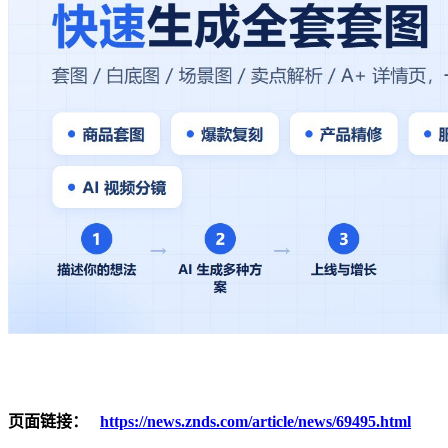
页面链接：
https://news.znds.com/article/news/69495.html