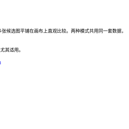
把多张候选图平铺在画布上直观比较。两种模式共用同一套数据，
家尤其适用。
m