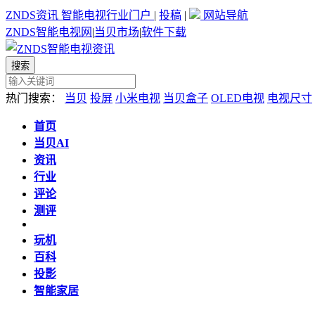
ZNDS资讯
智能电视行业门户
|
投稿
|
网站导航
ZNDS智能电视网
|
当贝市场
|
软件下载
热门搜索：
当贝
投屏
小米电视
当贝盒子
OLED电视
电视尺寸
首页
当贝AI
资讯
行业
评论
测评
玩机
百科
投影
智能家居