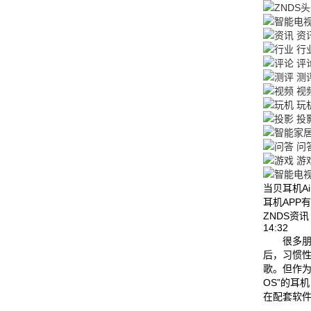
资
行
评
测
视
玩
投
问
游
当贝耳机Ai
耳机APP
ZNDS资
14:32
很多朋
后，习惯
歌。但作为
OS”的耳
在配套软