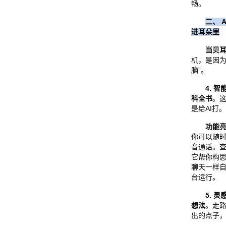
畅。
二、 
进耳朵里
当贝耳机
机，是因为
脑”。
4. 
科全书
。
是给AI打。
功能
你可以随时
音通话。
它帮你构
聊天一样自
台运行。
5. 
想法
。走
出的点子，