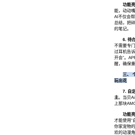
功能
能，动动
AI不仅会
总结，把
的笔记。
6. 
不需要专
过耳机告诉
开会”。A
醒，确保
三、 
玩出花
7. 
主
。当贝A
上那块AM
功能
才能使用“
你家宠物
欢的动漫