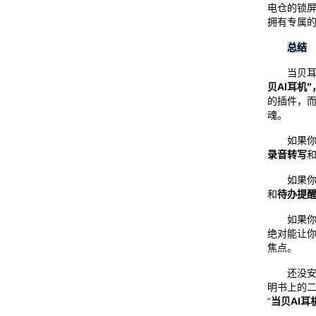
电仓的锁
拥有专属
总结
当贝耳机A
贝AI耳机”
的插件，而
魂。
如果你
录音转写
如果你
和
待办提
如果你
绝对能让
焦点。
还没安装
明书上的
“
当贝AI耳