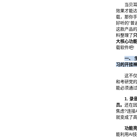
当贝耳机A
效果才能
载，那你手
好听的“普
这款产品
料整理了
只
大核心功
载软件吧!
一、 
习的开挂
这不仅仅
和考研党
能必须通过
1. 
员。
还在
焦虑?连接
就变成了
功能
能利用AI