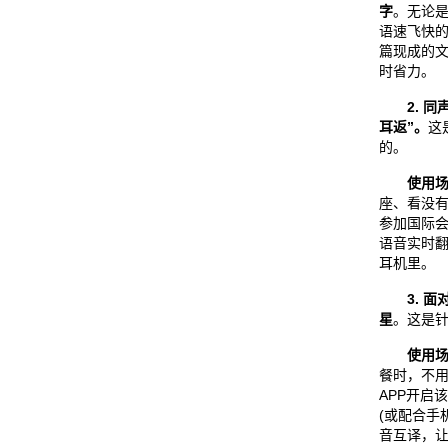
字
。无论
语速飞快
篇现成的
时省力。
2. 
耳返”。
这
的。
使用
座、看没
参加国际会
语音实时
耳机里。
3. 
星
。这是针
使用
餐时，不
APP开启
(或配合手
音互译，