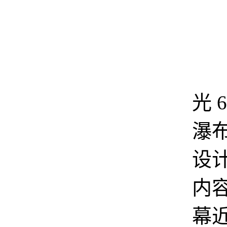
腾
光 
瀑
设
内
幕