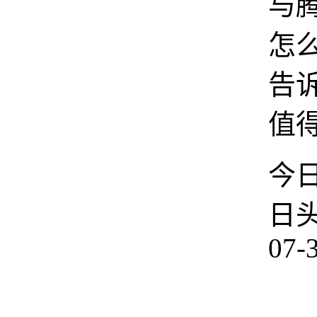
与
怎
告
值
今
日
07-
在