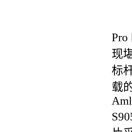
当
Pr
现
标
载
Aml
S9