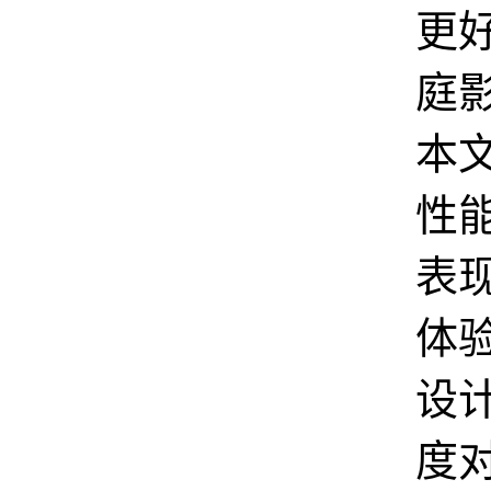
更
庭
本
性
表
体
设
度