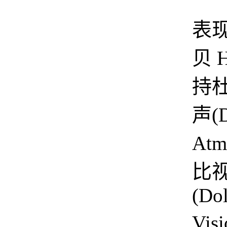
在
表
贝 H
持
声(D
Atm
比
(Do
Vis