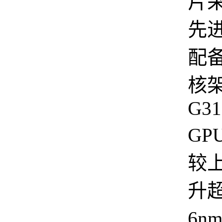
片采
先
配备
核
G31
GP
较
升超
6n