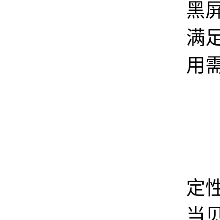
黑
满
用
网
定
当贝 