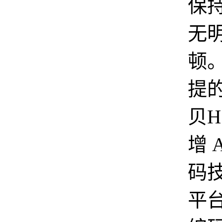
保
无
顿
提
贝H5
增 
码
平