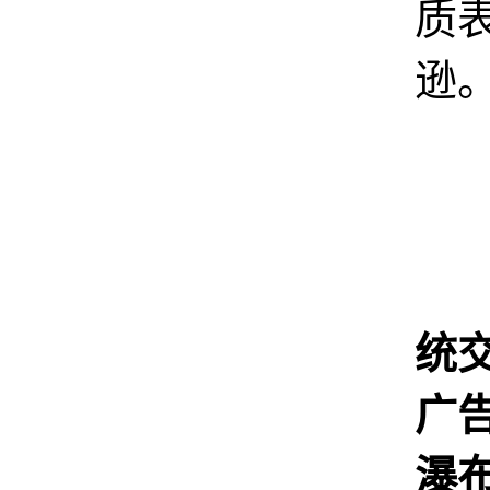
质
逊
统
广告
瀑