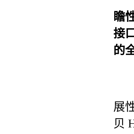
瞻
接
的
接
展
贝 H