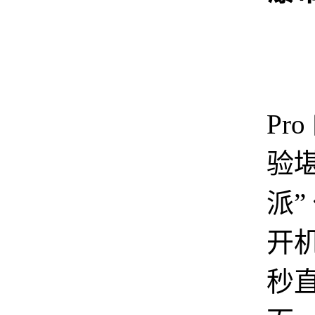
当
Pr
验堪
派”
开
秒