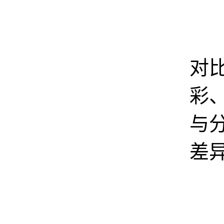
2
对
彩
与
差