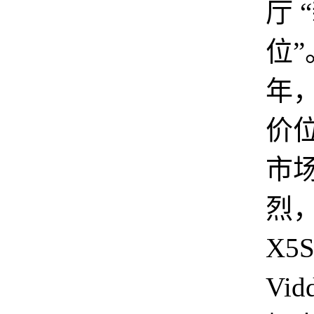
厅 
位”
年
价
市
烈
X5
Vid