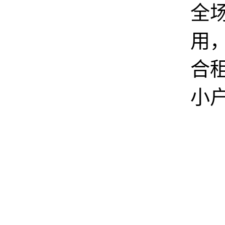
全
用
合
小