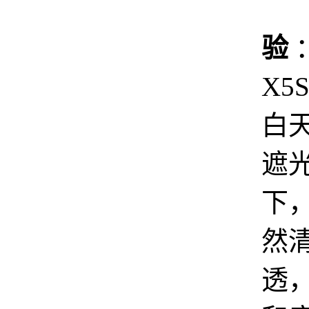
验
X5S
白
遮
下
然
透