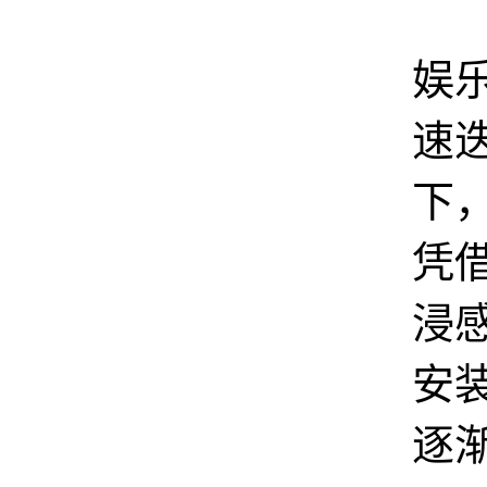
在
娱
速
下
凭
浸
安
逐