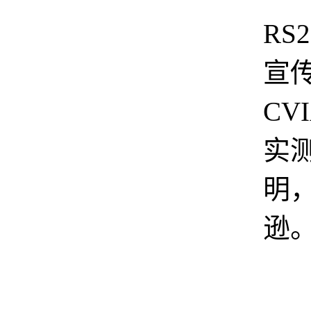
RS2
宣传
CV
实测
明
逊