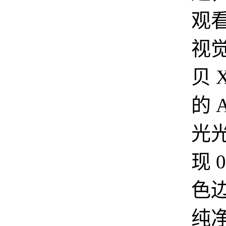
观
视觉
贝 X
的 
光
现 
色
纯