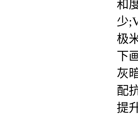
和
少;V
极
下
灰
配
提