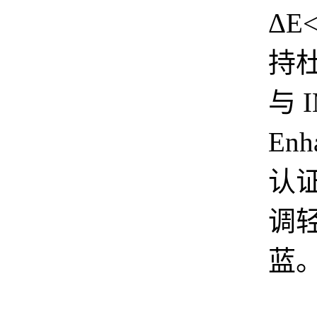
ΔE
持
与 
Enh
认
调
蓝