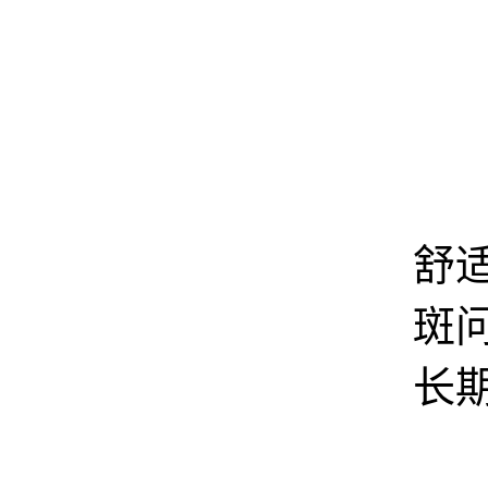
3
舒
斑
长