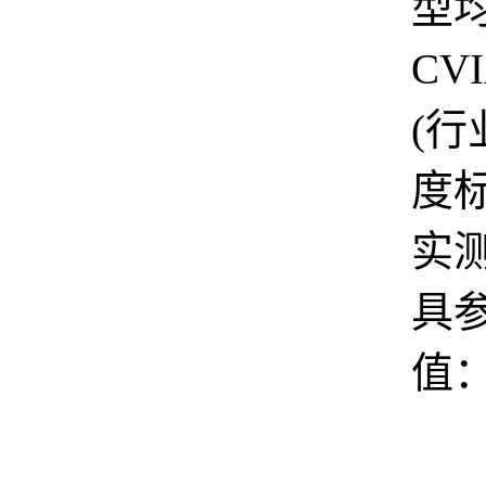
型
CV
(
度
实
具
值