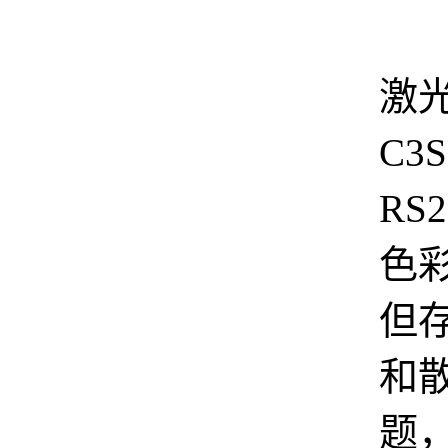
纯
激光
C3
RS2
色
但
和
题