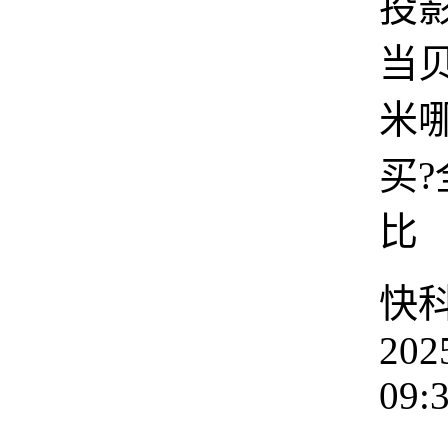
投影
当
米
买
比
快
202
09: