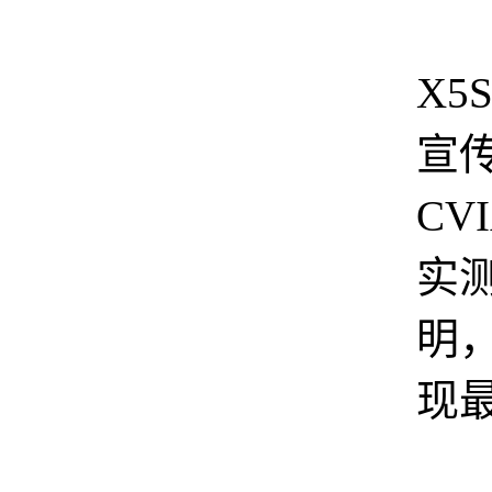
X5
宣传
CV
实测
明
现最