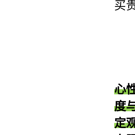
买
心
度
定