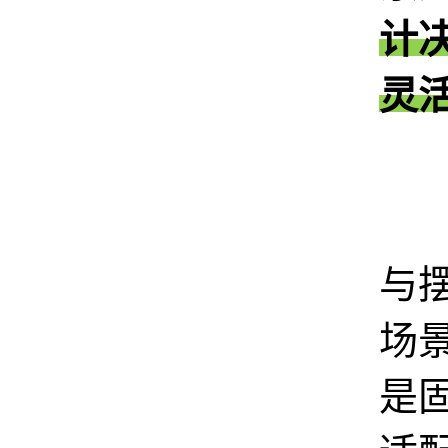
计
灵
1
与
场
是