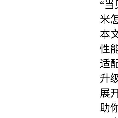
“
米
本
性
适
升
展
助