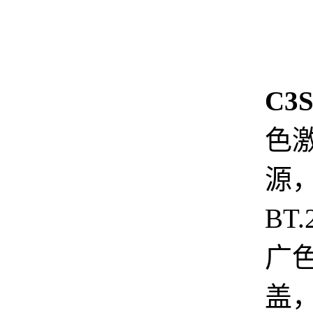
C3
色
源，
BT.
广
盖