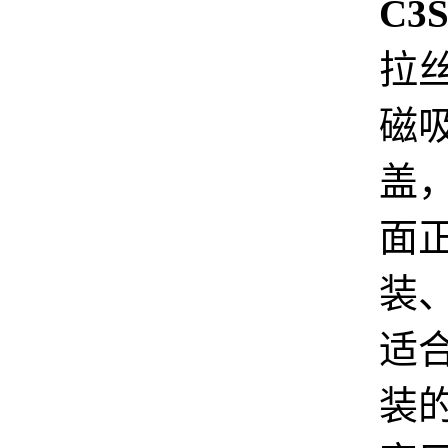
C3
拉丝
磁
盖
面
装
适
装