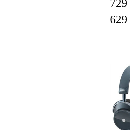
729
62