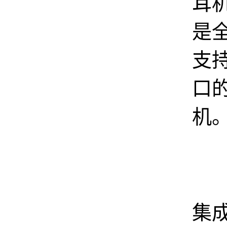
耳
是
支
口
机
该
集