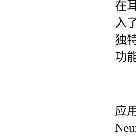
在
入
独
功
Ne
应
Neu