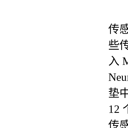
脑
传
些
入 
Ne
垫
12
传