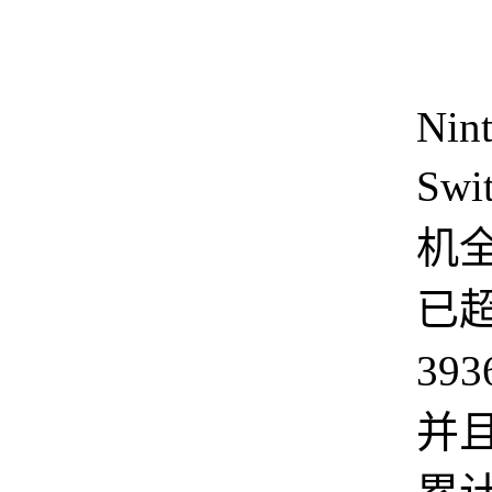
目
Nin
Sw
机
已
39
并