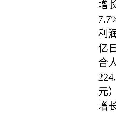
增
7.
利润
亿
合
224
元
增