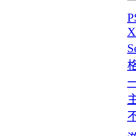
P
X
S