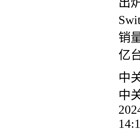
出
Sw
销量
亿
中
中
202
14: