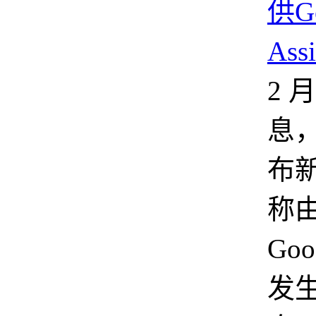
供Go
Ass
2 
息
布
称
Goo
发