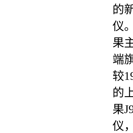
的
仪
果
端
较1
的
果J
仪，