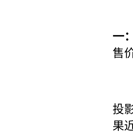
一
售价
坚
投
果