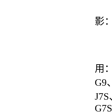
4
影：
中
用
G9
J7
G7