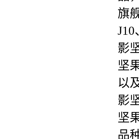
旗
J1
影坚
坚果
以
影
坚
品