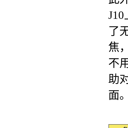
J1
了
焦
不
助
面