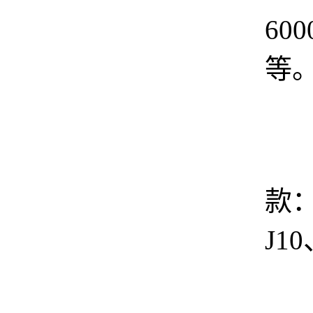
60
等
款
J1