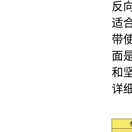
反
适
带
面
和坚
详