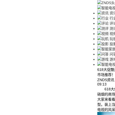
资
行
评
测
视
玩
投
问
游
618大促
市场推荐
ZNDS资
09:13
618
硝烟的商
大家来看
型。装上
电视的风