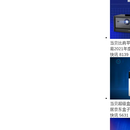
当贝比肩苹
易2021
快讯
8139
当贝超级盒
居京东盒
快讯
5631