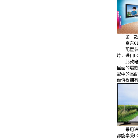
第一款
京东6
配置参
片，进口LG
此款
里面的爆款
配中的高
你值得拥
采用进
都能享受L