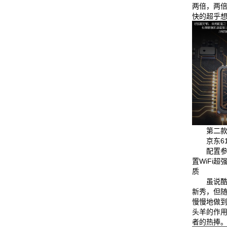
两倍，两
快的超乎
第二款
京东6
配置参
置WiFi
质
虽说
新秀，但
慢慢地做
头羊的作
者的热捧