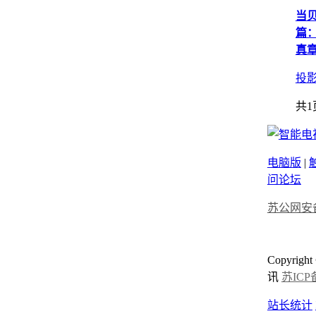
当贝
篇
真
投
共1
电脑版
|
问论坛
苏公网安备3
Copyrigh
讯
苏ICP备
站长统计