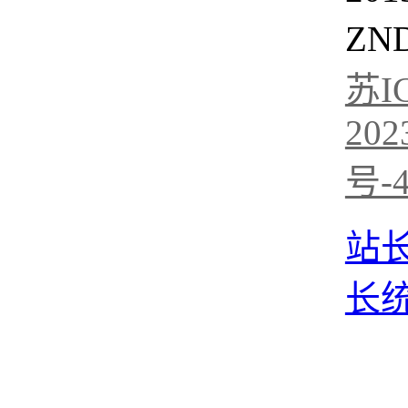
ZN
苏I
202
号-
站
长