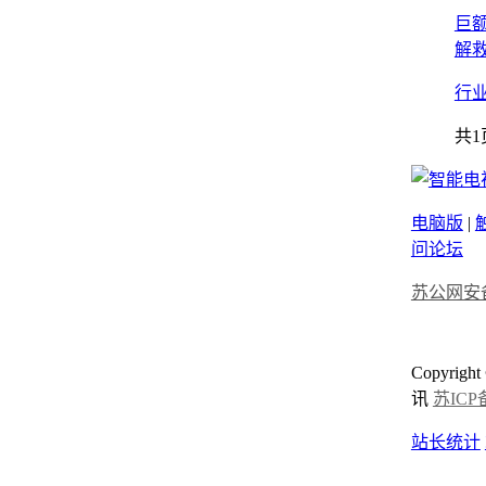
巨
解
行
共1
电脑版
|
问论坛
苏公网安备3
Copyrigh
讯
苏ICP备
站长统计